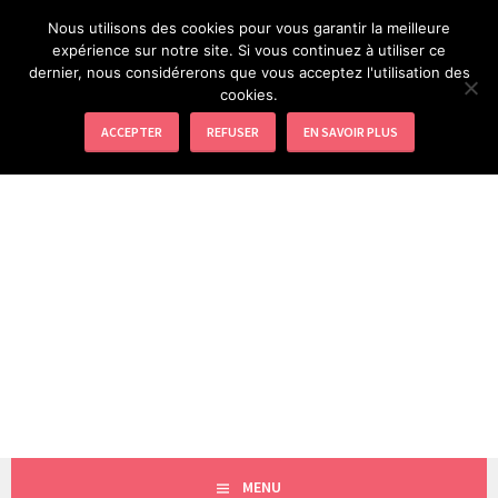
Aller
Nous utilisons des cookies pour vous garantir la meilleure
au
expérience sur notre site. Si vous continuez à utiliser ce
EXPRESSION CRÉATIVE
contenu
dernier, nous considérerons que vous acceptez l'utilisation des
principal
cookies.
LOISIRS CRÉATIFS ET ACTIVITÉS MANUELLES
ACCEPTER
REFUSER
EN SAVOIR PLUS
MENU