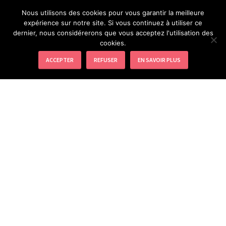
Aller
Nous utilisons des cookies pour vous garantir la meilleure
au
expérience sur notre site. Si vous continuez à utiliser ce
EXPRESSION CRÉATIVE
contenu
dernier, nous considérerons que vous acceptez l'utilisation des
principal
cookies.
LOISIRS CRÉATIFS ET ACTIVITÉS MANUELLES
ACCEPTER
REFUSER
EN SAVOIR PLUS