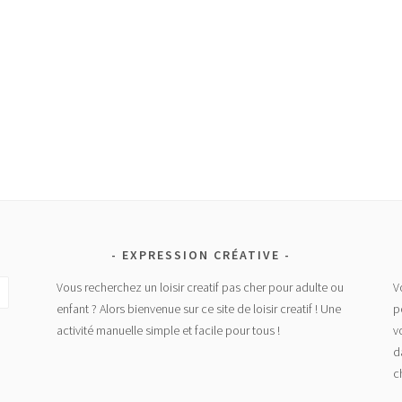
EXPRESSION CRÉATIVE
Vous recherchez un loisir creatif pas cher pour adulte ou
V
enfant ? Alors bienvenue sur ce site de loisir creatif ! Une
p
activité manuelle simple et facile pour tous !
v
d
c