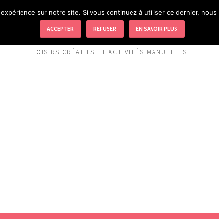
 expérience sur notre site. Si vous continuez à utiliser ce dernier, nous
EXPRESSION CRÉATIVE
ACCEPTER
REFUSER
EN SAVOIR PLUS
LOISIRS CRÉATIFS ET ACTIVITÉS MANUELLES